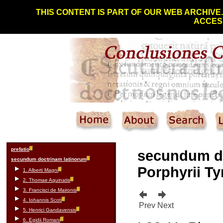
THIS CONTENT IS PART OF OUR WEB ARCHIVE
ACCESS
prefatio
secundum d
secundum doctrinam latinorum
Porphyrii Tyr
1. Alberti Magni
2. Thomae Aquinatis
3. Francisci de Maironis
4. Iohannis Scoti
Prev
Next
5. Henrici Gandavensis
6. Egidii Romani