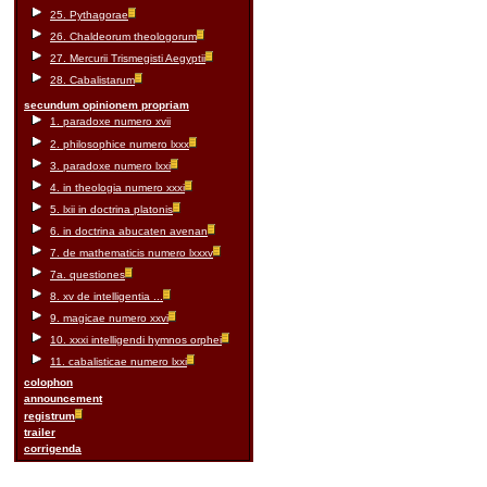
25. Pythagorae
26. Chaldeorum theologorum
27. Mercurii Trismegisti Aegyptii
28. Cabalistarum
secundum opinionem propriam
1. paradoxe numero xvii
2. philosophice numero lxxx
3. paradoxe numero lxxi
4. in theologia numero xxxi
5. lxii in doctrina platonis
6. in doctrina abucaten avenan
7. de mathematicis numero lxxxv
7a. questiones
8. xv de intelligentia ...
9. magicae numero xxvi
10. xxxi intelligendi hymnos orphei
11. cabalisticae numero lxxi
colophon
announcement
registrum
trailer
corrigenda