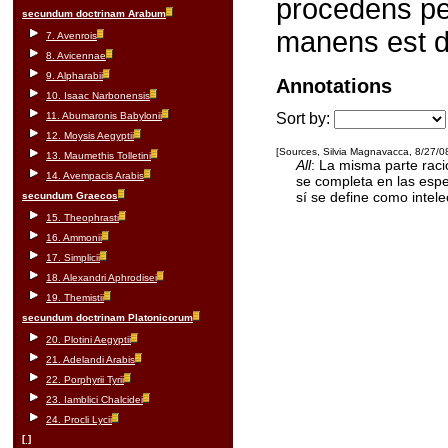
procedens per
secundum doctrinam Arabum
manens est di
7. Avenrois
8. Avicennae
9. Alpharabii
Annotations
10. Isaac Narbonensis
11. Abumaronis Babylonii
Sort by:
12. Moysis Aegyptii
[Sources, Silvia Magnavacca, 8/27/08
13. Maumethis Tolletini
All
: La misma parte rac
14. Avempacis Arabis
se completa en las espe
sí se define como intele
secundum Graecos
15. Theophrasti
16. Ammonii
17. Simplicii
18. Alexandri Aphrodisei
19. Themistii
secundum doctrinam Platonicorum
20. Plotini Aegyptii
21. Adelandi Arabis
22. Porphyrii Tyrii
23. Iamblici Chalcidei
24. Procli Lycii
[ ]