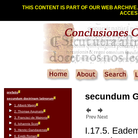
THIS CONTENT IS PART OF OUR WEB ARCHIVE
ACCESS
prefatio
secundum 
secundum doctrinam latinorum
1. Alberti Magni
2. Thomae Aquinatis
Prev
Next
3. Francisci de Maironis
4. Iohannis Scoti
I.17.5. Eadem
5. Henrici Gandavensis
6. Egidii Romani