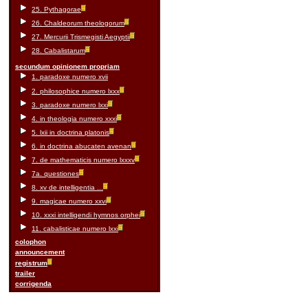
25. Pythagorae
26. Chaldeorum theologorum
27. Mercurii Trismegisti Aegyptii
28. Cabalistarum
secundum opinionem propriam
1. paradoxe numero xvii
2. philosophice numero lxxx
3. paradoxe numero lxxi
4. in theologia numero xxxi
5. lxii in doctrina platonis
6. in doctrina abucaten avenan
7. de mathematicis numero lxxxv
7a. questiones
8. xv de intelligentia ...
9. magicae numero xxvi
10. xxxi intelligendi hymnos orphei
11. cabalisticae numero lxxi
colophon
announcement
registrum
trailer
corrigenda