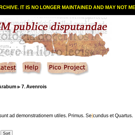
RCHIVE. IT IS NO LONGER MAINTAINED AND MAY NOT 
 Arabum
7. Avenrois
 sunt ad demonstrationem utiles. Primus. Se
|
cundus et Quartus.