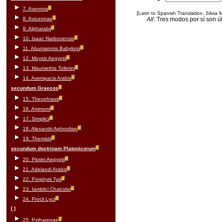
7. Avenrois
[Latin to Spanish Translation, Silvia
8. Avicennae
All
: Tres modos por sí son út
9. Alpharabii
10. Isaac Narbonensis
11. Abumaronis Babylonii
12. Moysis Aegyptii
13. Maumethis Tolletini
14. Avempacis Arabis
secundum Graecos
15. Theophrasti
16. Ammonii
17. Simplicii
18. Alexandri Aphrodisei
19. Themistii
secundum doctrinam Platonicorum
20. Plotini Aegyptii
21. Adelandi Arabis
22. Porphyrii Tyrii
23. Iamblici Chalcidei
24. Procli Lycii
[ ]
25. Pythagorae