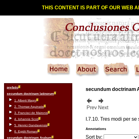
THIS CONTENT IS PART OF OUR WEB A
prefatio
secundum doctrinam
secundum doctrinam latinorum
1. Alberti Magni
2. Thomae Aquinatis
Prev
Next
3. Francisci de Maironis
I.7.10. Tres modi per se
4. Iohannis Scoti
5. Henrici Gandavensis
Annotations
6. Egidii Romani
Sort by:
secundum doctrinam Arabum