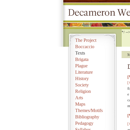
*/ -->
The Project
Boccaccio
Texts
M
Brigata
Plague
Literature
[
History
[
Society
f
Religion
e
Arts
c
Maps
m
Themes/Motifs
[
Bibliography
Pedagogy
[
Syllabus
a