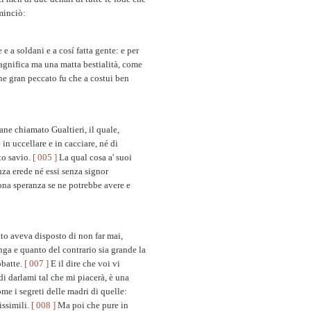
ominciò:
e a soldani e a cosí fatta gente: e per
magnifica ma una matta bestialità, come
che gran peccato fu che a costui ben
ane chiamato Gualtieri, il quale,
in uccellare e in cacciare, né di
to savio.
[ 005 ]
La qual cosa a' suoi
za erede né essi senza signor
uona speranza se ne potrebbe avere e
tto aveva disposto di non far mai,
nga e quanto del contrario sia grande la
bbatte.
[ 007 ]
E il dire che voi vi
di darlami tal che mi piacerà, è una
me i segreti delle madri di quelle:
issimili.
[ 008 ]
Ma poi che pure in