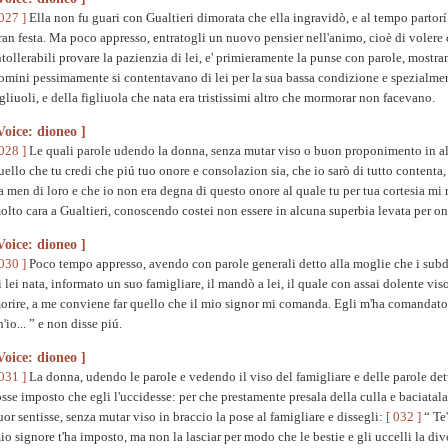
 027 ]
Ella non fu guari con Gualtieri dimorata che ella ingravidò, e al tempo partorí 
ran festa. Ma poco appresso, entratogli un nuovo pensier nell'animo, cioè di volere
ntollerabili provare la pazienzia di lei, e' primieramente la punse con parole, mostr
omini pessimamente si contentavano di lei per la sua bassa condizione e spezialme
igliuoli, e della figliuola che nata era tristissimi altro che mormorar non facevano.
Voice: dioneo ]
 028 ]
Le quali parole udendo la donna, senza mutar viso o buon proponimento in alc
uello che tu credi che piú tuo onore e consolazion sia, che io sarò di tutto contenta
a men di loro e che io non era degna di questo onore al quale tu per tua cortesia mi r
olto cara a Gualtieri, conoscendo costei non essere in alcuna superbia levata per onor
Voice: dioneo ]
 030 ]
Poco tempo appresso, avendo con parole generali detto alla moglie che i subdi
i lei nata, informato un suo famigliare, il mandò a lei, il quale con assai dolente vi
orire, a me conviene far quello che il mio signor mi comanda. Egli m'ha comandato 
h'io... ” e non disse piú.
Voice: dioneo ]
 031 ]
La donna, udendo le parole e vedendo il viso del famigliare e delle parole det
osse imposto che egli l'uccidesse: per che prestamente presala della culla e baciata
uor sentisse, senza mutar viso in braccio la pose al famigliare e dissegli:
[ 032 ]
“ Te'
io signore t'ha imposto, ma non la lasciar per modo che le bestie e gli uccelli la div