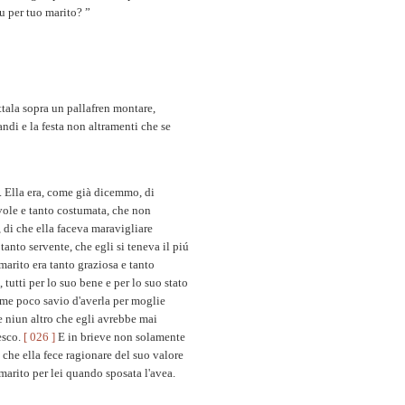
u per tuo marito? ”
attala sopra un pallafren montare,
ndi e la festa non altramenti che se
. Ella era, come già dicemmo, di
evole e tanto costumata, che non
 di che ella faceva maravigliare
anto servente, che egli si teneva il piú
marito era tanto graziosa e tanto
tutti per lo suo bene e per lo suo stato
ome poco savio d'averla per moglie
e niun altro che egli avrebbe mai
lesco.
[ 026 ]
E in brieve non solamente
 che ella fece ragionare del suo valore
 marito per lei quando sposata l'avea.