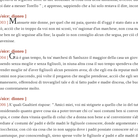
oi date a messer Torello ” ; e appresso, sappiendo che a lui solo restava il dire, inc
Voice: dioneo ]
M
 003 ]
ansuete mie donne, per quel che mi paia, questo dí d'oggi è stato dato a re 
iò, acciò che io troppo da voi non mi scosti, vo' ragionar d'un marchese, non cosa 
he ben ne gli seguisse alla fine; la quale io non consiglio alcun che segua, per ciò 
'avenisse.
Voice: dioneo ]
G
 004 ]
ià è gran tempo, fu tra' marchesi di Sanluzzo il maggior della casa un giov
ssendo senza moglie e senza figliuoli, in niuna altra cosa il suo tempo spendeva che 
render moglie né d'aver figliuoli alcun pensiero avea; di che egli era da reputar mol
omini non piaccendo, piú volte il pregaron che moglie prendesse, acciò che egli sen
imanessero, offerendosi di trovargliel tale e di sí fatto padre e madre discesa, che b
sso contentarsene molto.
Voice: dioneo ]
 006 ]
A' quali Gualtieri rispose: “ Amici miei, voi mi strignete a quello che io del tu
onsiderando quanto grave cosa sia a poter trovare chi co' suoi costumi ben si conve
opia, e come dura vitasia quella di colui che a donna non bene a sé conveniente s'a
rediate a' costumi de' padri e delle madri le figliuole conoscere, donde argomentate 
ciocchezza; con ciò sia cosa che io non sappia dove i padri possiate conoscere né co
uantunque, pur conoscendogli, sieno spesse volte le figliuole a' padri e alle madri d