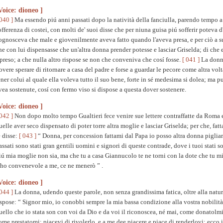
Voice: dioneo ]
 040 ]
Ma essendo piú anni passati dopo la natività della fanciulla, parendo tempo a G
offerenza di costei, con molti de' suoi disse che per niuna guisa piú sofferir poteva 
ognosceva che male e giovenilmente aveva fatto quando l'aveva presa, e per ciò a s
he con lui dispensasse che un'altra donna prender potesse e lasciar Griselda; di che
ipreso; a che nulla altro rispose se non che conveniva che cosí fosse.
[ 041 ]
La donna
overe sperare di ritornare a casa del padre e forse a guardar le pecore come altra vol
ener colui al quale ella voleva tutto il suo bene, forte in sé medesima si dolea; ma pu
vea sostenute, cosí con fermo viso si dispose a questa dover sostenere.
Voice: dioneo ]
 042 ]
Non dopo molto tempo Gualtieri fece venire sue lettere contraffatte da Roma e 
uelle aver seco dispensato di poter torre altra moglie e lasciar Griselda; per che, fatt
e disse:
[ 043 ]
“ Donna, per concession fattami dal Papa io posso altra donna pigliare 
assati sono stati gran gentili uomini e signori di queste contrade, dove i tuoi stati 
iú mia moglie non sia, ma che tu a casa Giannucolo te ne torni con la dote che tu mi r
'ho convenevole a me, ce ne menerò ” .
Voice: dioneo ]
 044 ]
La donna, udendo queste parole, non senza grandissima fatica, oltre alla natura
ispose: “ Signor mio, io conobbi sempre la mia bassa condizione alla vostra nobilit
uello che io stata son con voi da Dio e da voi il riconoscea, né mai, come donatolmi,
ome prestatomi; piacevi di rivolerlo, e a me dee piacere e piace di renderlovi: ecco 