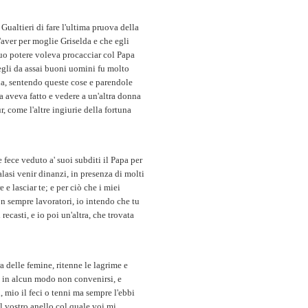
ualtieri di fare l'ultima pruova della
d'aver per moglie Griselda e che egli
uo potere voleva procacciar col Papa
 egli da assai buoni uomini fu molto
, sentendo queste cose e parendole
ta aveva fatto e vedere a un'altra donna
r, come l'altre ingiurie della fortuna
fece veduto a' suoi subditi il Papa per
alasi venir dinanzi, in presenza di molti
e lasciar te; e per ciò che i miei
son sempre lavoratori, io intendo che tu
ecasti, e io poi un'altra, che trovata
 delle femine, ritenne le lagrime e
à in alcun modo non convenirsi, e
 mio il feci o tenni ma sempre l'ebbi
il vostro anello col quale voi mi