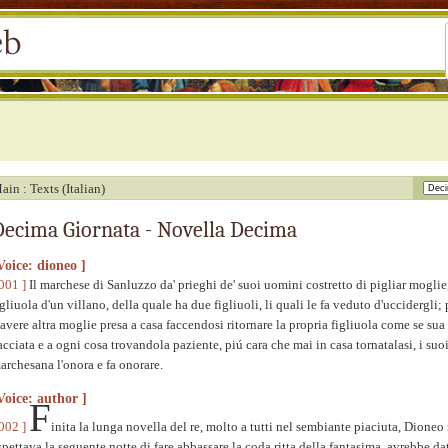
ain
Texts (Italian)
Decima Giornata - Novella Decima
Voice: dioneo ]
 001 ]
Il marchese di Sanluzzo da' prieghi de' suoi uomini costretto di pigliar mogli
igliuola d'un villano, della quale ha due figliuoli, li quali le fa veduto d'uccidergli;
 avere altra moglie presa a casa faccendosi ritornare la propria figliuola come se su
acciata e a ogni cosa trovandola paziente, piú cara che mai in casa tornatalasi, i suo
archesana l'onora e fa onorare.
Voice: author ]
F
 002 ]
inita la lunga novella del re, molto a tutti nel sembiante piaciuta, Dione
spettava la seguente notte di fare abbassare la coda ritta della fantasima, avrebbe da