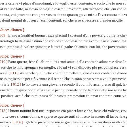
ueste catene vi piace d'annodarmi, e io voglio esser contento; e acciò che io non abb
al venisse fatto, io stesso ne voglio essere il trovatore, affermandovi che, cui che i
norata, voi proverete con gran vostro danno quanto grave mi sia l'aver contra mia vog
 valenti uomini risposon ch'eran contenti, sol che esso si recasse a prender moglie.
Voice: dioneo ]
 009 ]
Erano a Gualtieri buona pezza piaciuti i costumi d'una povera giovinetta che d'
arendogli bella assai estimò che con costei dovesse potere aver vita assai consolata. 
ostei propose di volere sposare; e fattosi il padre chiamare, con lui, che poverissimo
Voice: dioneo ]
 010 ]
Fatto questo, fece Gualtieri tutti i suoi amici della contrada adunare e disse lo
iace che io mi disponga a tor moglie, e io mi vi son disposto piú per compiacere a v
vessi.
[ 011 ]
Voi sapete quello che voi mi prometteste, cioè d'esser contenti e d'on
he io togliessi; e per ciò venuto è il tempo che io sono per servare a voi la promessa
erviate.
[ 012 ]
Io ho trovata una giovane secondo il cuor mio assai presso di qui, la 
enarlami fra qui e pochi dí a casa; e per ciò pensate come la festa delle nozze sia 
a possiate, acciò che io mi possa della vostra promession chiamar contento come voi 
Voice: dioneo ]
 013 ]
I buoni uomini lieti tutti risposero ciò piacer loro e che, fosse chi volesse, es
n tutte cose sí come donna; e appresso questo tutti si misero in assetto di far bella e g
ualtieri.
[ 014 ]
Egli fece preparar le nozze grandissime e belle e invitarvi molti suo