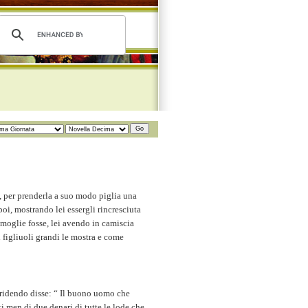
e, per prenderla a suo modo piglia una
 poi, mostrando lei essergli rincresciuta
a moglie fosse, lei avendo in camiscia
i figliuoli grandi le mostra e come
o ridendo disse: “ Il buono uomo che
ti men di due denari di tutte le lode che