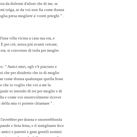
ia da dolermi d'altrui che di me, se
o mi tolga, se da voi non fia come donna
lia presa mogliere a' vostri prieghi ” .
una villa vicina a casa sua era, e
E per ciò, senza piú avanti cercare,
 era, si convenne di torla per moglie.
ro: “ Amici miei, egli v'è piaciuto e
oi che per disiderio che io di moglie
orar come donna qualunque quella fosse
 e che io voglio che voi a me la
quale io intendo di tor per moglie e di
bella e come voi onorevolmente ricever
della mia vi potrete chiamare ” .
si l'avrebber per donna e onorerebbonla
rande e lieta festa, e il simigliante fece
i amici e parenti e gran gentili uomini