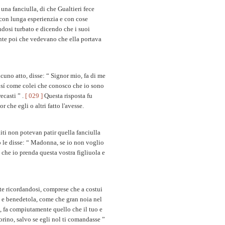
una fanciulla, di che Gualtieri fece
 con lunga esperienzia e con cose
andosi turbato e dicendo che i suoi
nte poi che vedevano che ella portava
uno atto, disse: “ Signor mio, fa di me
, sí come colei che conosco che io sono
ecasti ” .
[ 029 ]
Questa risposta fu
 che egli o altri fatto l'avesse.
ti non potevan patir quella fanciulla
so le disse: “ Madonna, se io non voglio
che io prenda questa vostra figliuola e
te ricordandosi, comprese che a costui
la e benedetola, come che gran noia nel
, fa compiutamente quello che il tuo e
orino, salvo se egli nol ti comandasse ”