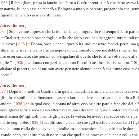
[ 033 ]
Il famigliare, presa la fanciulla e fatto a Gualtier sentire ciò che detto aveva
onstanzia, lui con essa ne mandò a Bologna a una sua parente, pregandola che, senza 
iligentemente allevasse e costumasse.
Voice: dioneo ]
 034 ]
Sopravenne appresso che la donna da capo ingravidò e al tempo debito partorí
u a Gualtieri; ma non bastandogli quello che fatto avea con maggior puntura trafiss
í le disse:
[ 035 ]
“ Donna, poscia che tu questo figliuol maschio facesti, per niuna g
í duramente si ramaricano che un nepote di Giannucolo dopo me debba rimaner lor si
orrò esser cacciato, che non mi convenga fare di quello che io altra volta feci e alla f
oglie ” .
[ 036 ]
La donna con paziente animo l'ascoltò né altro rispose se non: “ Sig
odisfare al piacer tuo e di me non avere pensiere alcuno, per ciò che niuna cosa m'è 
iacere ” .
Voice: dioneo ]
 037 ]
Dopo non molti dí Gualtieri, in quella medesima maniera che mandato aveva p
igliuolo: e similmente dimostrato d'averlo fatto uccidere, a nutricar nel mandò a Bo
andata;
[ 038 ]
della qual cosa la donna né altro viso né altre parole fece che della fa
aravigliava forte e seco stesso affermava niuna altra femina questo poter fare che el
arnalissima de' figliuoli, mentre gli piacea, la vedea, lei avrebbe creduto ciò fare p
ei farlo cognobbe.
[ 039 ]
I subditi suoi, credendo che egli uccidere avesse fatti i fig
rudele uomo e alla donna avevan grandissima compassione. La quale con le donne, le 
i condoleano, mai altro non disse se non che quello ne piaceva a lei che a colui che 