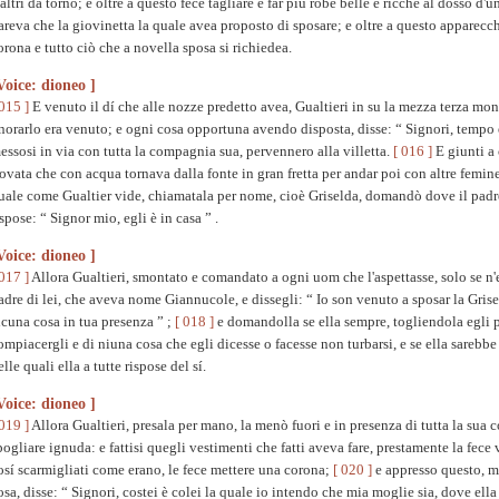
 altri da torno; e oltre a questo fece tagliare e far piú robe belle e ricche al dosso d
areva che la giovinetta la quale avea proposto di sposare; e oltre a questo apparecchi
orona e tutto ciò che a novella sposa si richiedea.
Voice: dioneo ]
 015 ]
E venuto il dí che alle nozze predetto avea, Gualtieri in su la mezza terza mon
norarlo era venuto; e ogni cosa opportuna avendo disposta, disse: “ Signori, tempo è
essosi in via con tutta la compagnia sua, pervennero alla villetta.
[ 016 ]
E giunti a 
rovata che con acqua tornava dalla fonte in gran fretta per andar poi con altre femine
uale come Gualtier vide, chiamatala per nome, cioè Griselda, domandò dove il padr
ispose: “ Signor mio, egli è in casa ” .
Voice: dioneo ]
 017 ]
Allora Gualtieri, smontato e comandato a ogni uom che l'aspettasse, solo se n'e
adre di lei, che aveva nome Giannucole, e dissegli: “ Io son venuto a sposar la Gris
lcuna cosa in tua presenza ” ;
[ 018 ]
e domandolla se ella sempre, togliendola egli 
ompiacergli e di niuna cosa che egli dicesse o facesse non turbarsi, e se ella sarebbe 
elle quali ella a tutte rispose del sí.
Voice: dioneo ]
 019 ]
Allora Gualtieri, presala per mano, la menò fuori e in presenza di tutta la sua 
pogliare ignuda: e fattisi quegli vestimenti che fatti aveva fare, prestamente la fece v
osí scarmigliati come erano, le fece mettere una corona;
[ 020 ]
e appresso questo, m
osa, disse: “ Signori, costei è colei la quale io intendo che mia moglie sia, dove ella