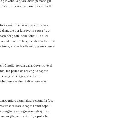
'una giovane la quale della persona gli
ò cinture e anella e una ricca e bella
tò a cavallo, e ciascuno altro che a
 d'andare per la novella sposa ” ; e
casa del padre della fanciulla e lei
 a veder venire la sposa di Gualtieri; la
e fosse; al quale ella vergognosamente
ntrò nella povera casa, dove trovò il
elda, ma prima da lei voglio sapere
per moglie, s'ingegnerebbe di
obediente e simili altre cose assai,
compagnia e d'ogn'altra persona la fece
estire e calzare e sopra i suoi capelli,
aravigliandosi ogn'uomo di questa
 me voglia per marito ” ; e poi a lei