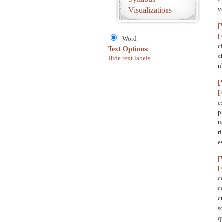
v
Visualizations
[
[
Word
c
Text Options:
c
Hide text labels
n
[
[
e
p
u
r
e
[
[
c
c
c
s
q