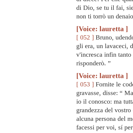
di Dio, se tu il fai, 
non ti torrò un denaio
[Voice: lauretta ]
[ 052 ]
Bruno, udendo 
gli era, un lavaceci, 
v'incresca infin tanto
risponderò. ”
[Voice: lauretta ]
[ 053 ]
Fornite le code
gravasse, disse: “ Ma
io il conosco: ma tut
grandezza del vostro 
alcuna persona del mo
facessi per voi, sí pe