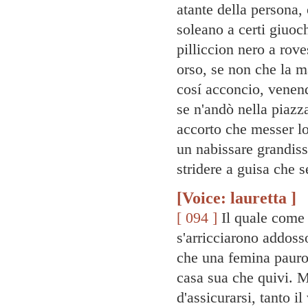
atante della persona,
soleano a certi giuoc
pilliccion nero a rov
orso, se non che la m
cosí acconcio, venen
se n'andò nella piazz
accorto che messer lo
un nabissare grandiss
stridere a guisa che 
[Voice: lauretta ]
[ 094 ]
Il quale come i
s'arricciarono addoss
che una femina pauros
casa sua che quivi. M
d'assicurarsi, tanto i