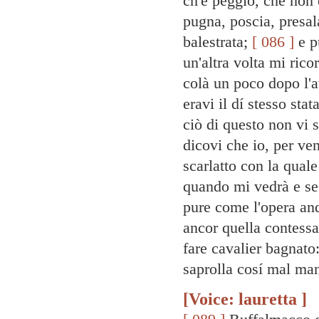
ch'è peggio, che non 
pugna, poscia, presal
balestrata;
[ 086 ]
e p
un'altra volta mi rico
colà un poco dopo l'av
eravi il dí stesso sta
ciò di questo non vi 
dicovi che io, per ve
scarlatto con la quale
quando mi vedrà e se
pure come l'opera an
ancor quella contessa
fare cavalier bagnato:
saprolla cosí mal man
[Voice: lauretta ]