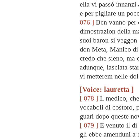
ella vi passò innanzi 
e per pigliare un poc
076 ]
Ben vanno per ci
dimostrazion della ma
suoi baron si veggon 
don Meta, Manico di S
credo che sieno, ma 
adunque, lasciata star
vi metterem nelle dol
[Voice: lauretta ]
[ 078 ]
Il medico, che
vocaboli di costoro, 
guari dopo queste nove
[ 079 ]
E venuto il dí
gli ebbe amenduni a d