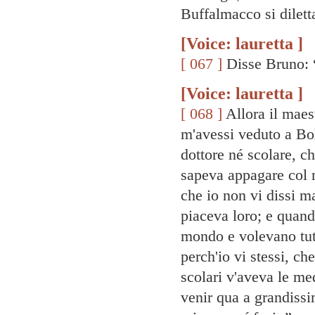
Buffalmacco si diletta
[Voice: lauretta ]
[ 067 ]
Disse Bruno: 
[Voice: lauretta ]
[ 068 ]
Allora il maest
m'avessi veduto a Bo
dottore né scolare, ch
sapeva appagare col 
che io non vi dissi m
piaceva loro; e quando
mondo e volevano tutt
perch'io vi stessi, ch
scolari v'aveva le me
venir qua a grandissi