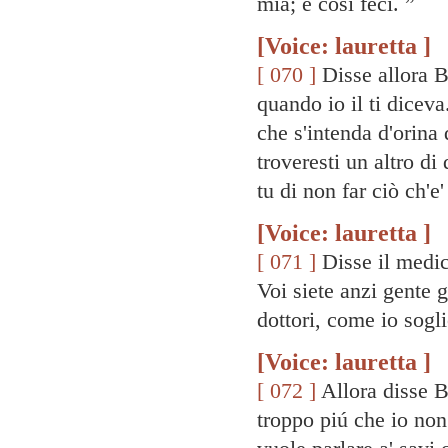
mia; e cosí feci. ”
[Voice: lauretta ]
[ 070 ]
Disse allora B
quando io il ti dicev
che s'intenda d'orina
troveresti un altro di 
tu di non far ciò ch'e'
[Voice: lauretta ]
[ 071 ]
Disse il medic
Voi siete anzi gente 
dottori, come io sogli
[Voice: lauretta ]
[ 072 ]
Allora disse B
troppo piú che io non