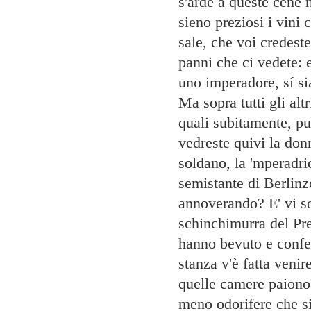
s'arde a queste cene 
sieno preziosi i vini 
sale, che voi credest
panni che ci vedete: 
uno imperadore, sí si
Ma sopra tutti gli alt
quali subitamente, pu
vedreste quivi la donn
soldano, la 'mperadri
semistante di Berlinz
annoverando? E' vi so
schinchimurra del Pr
hanno bevuto e confet
stanza v'è fatta veni
quelle camere paiono 
meno odorifere che si