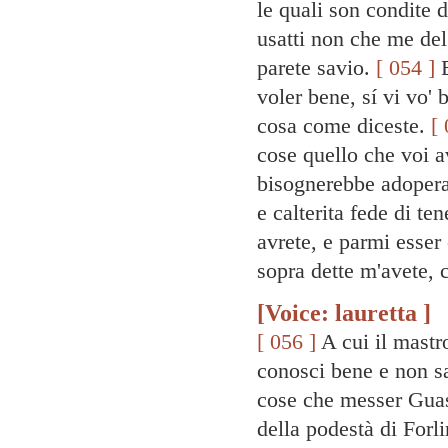
le quali son condite 
usatti non che me de
parete savio.
[ 054 ]
E
voler bene, sí vi vo'
cosa come diceste.
[ 
cose quello che voi a
bisognerebbe adopera
e calterita fede di te
avrete, e parmi esser 
sopra dette m'avete, c
[Voice: lauretta ]
[ 056 ]
A cui il mastr
conosci bene e non sa
cose che messer Guas
della podestà di Forl