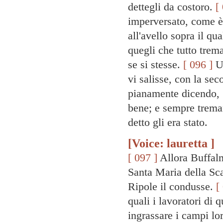
dettegli da costoro.
[
imperversato, come è 
all'avello sopra il qu
quegli che tutto trema
se si stesse.
[ 096 ]
Ul
vi salisse, con la sec
pianamente dicendo, “
bene; e sempre treman
detto gli era stato.
[Voice: lauretta ]
[ 097 ]
Allora Buffalm
Santa Maria della Sca
Ripole il condusse.
[
quali i lavoratori di 
ingrassare i campi lo