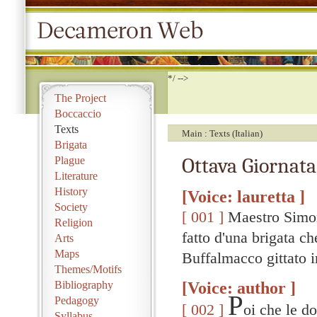
*/ -->
The Project
Boccaccio
Texts
Main
Texts (Italian)
Brigata
Ottava Giornata
Plague
Literature
History
[Voice: lauretta ]
Society
[ 001 ]
Maestro Simon
Religion
fatto d'una brigata ch
Arts
Maps
Buffalmacco gittato in
Themes/Motifs
[Voice: author ]
Bibliography
P
Pedagogy
[ 002 ]
oi che le d
Syllabus