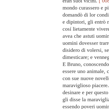
eran suoi vicini.
[ 00
mondo curassero e piú
domandò di lor condiz
e dipintori, gli entr
cosí lietamente vivere
avea che astuti uomin
uomini dovesser trarr
disidero di volersi, 
dimesticare; e venne
E Bruno, conoscendo 
essere uno animale, c
con sue nuove novelle
maraviglioso piacere
desinare e per questo
gli disse la maravigli
essendo poveri uomini