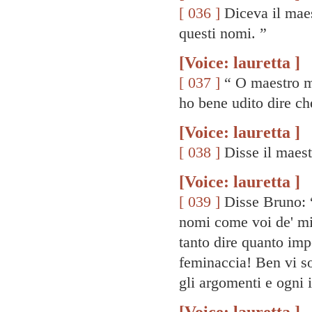
[ 036 ]
Diceva il maes
questi nomi. ”
[Voice: lauretta ]
[ 037 ]
“ O maestro mi
ho bene udito dire c
[Voice: lauretta ]
[ 038 ]
Disse il maest
[Voice: lauretta ]
[ 039 ]
Disse Bruno: “
nomi come voi de' mi
tanto dire quanto impe
feminaccia! Ben vi so
gli argomenti e ogni 
[Voice: lauretta ]