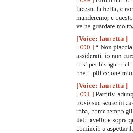
[ 089 ]
Buffalmacco di
faceste la beffa, e no
manderemo; e questo d
ve ne guardate molto.
[Voice: lauretta ]
[ 090 ]
“ Non piaccia 
assiderati, io non cur
cosí per bisogno del 
che il pilliccione mio
[Voice: lauretta ]
[ 091 ]
Partitisi adun
trovò sue scuse in ca
roba, come tempo gli 
detti avelli; e sopra 
cominciò a aspettar l