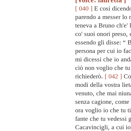
[ 040 ]
E cosí dicendo
parendo a messer lo m
teneva a Bruno ch'e' l
co' suoi onori preso, 
essendo gli disse: “ 
persona per cui io fac
mi dicessi che io anda
ciò non voglio che tu
richiederò.
[ 042 ]
Com
modi della vostra liet
venuto, che mai niuna
senza cagione, come t
ora voglio io che tu t
fante che tu vedessi g
Cacavincigli, a cui io