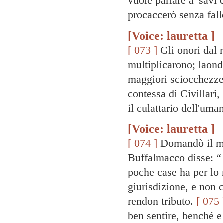
vuole parlare a' savi 
procaccerò senza fallo
[Voice: lauretta ]
[ 073 ]
Gli onori dal 
multiplicarono; laond
maggiori sciocchezze
contessa di Civillari,
il culattario dell'um
[Voice: lauretta ]
[ 074 ]
Domandò il med
Buffalmacco disse: “
poche case ha per lo 
giurisdizione, e non c
rendon tributo.
[ 075 
ben sentire, benché e