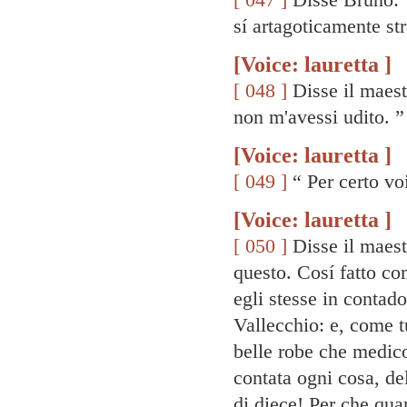
sí artagoticamente str
[Voice: lauretta ]
[ 048 ]
Disse il maestr
non m'avessi udito. ”
[Voice: lauretta ]
[ 049 ]
“ Per certo vo
[Voice: lauretta ]
[ 050 ]
Disse il maestr
questo. Cosí fatto c
egli stesse in contado
Vallecchio: e, come tu
belle robe che medic
contata ogni cosa, del
di diece! Per che quan