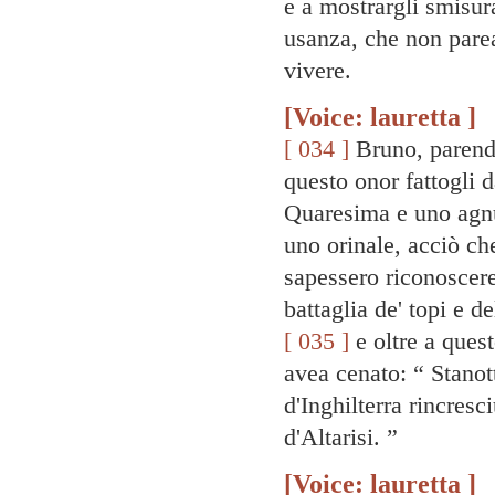
e a mostrargli smisur
usanza, che non pare
vivere.
[Voice: lauretta ]
[ 034 ]
Bruno, parendo
questo onor fattogli d
Quaresima e uno agnus
uno orinale, acciò ch
sapessero riconoscere 
battaglia de' topi e d
[ 035 ]
e oltre a ques
avea cenato: “ Stanott
d'Inghilterra rincres
d'Altarisi. ”
[Voice: lauretta ]