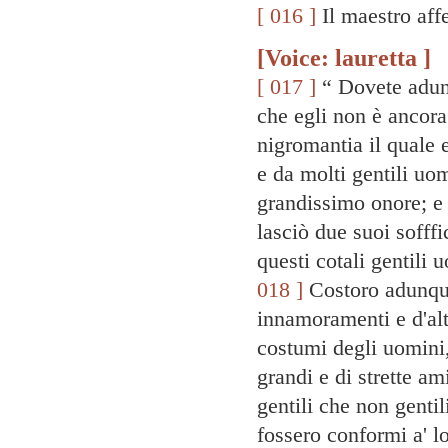
[ 016 ]
Il maestro aff
[Voice: lauretta ]
[ 017 ]
“ Dovete adunq
che egli non è ancora
nigromantia il quale 
e da molti gentili uom
grandissimo onore; e v
lasciò due suoi sofffi
questi cotali gentili
018 ]
Costoro adunque 
innamoramenti e d'altr
costumi degli uomini,
grandi e di strette am
gentili che non genti
fossero conformi a' l