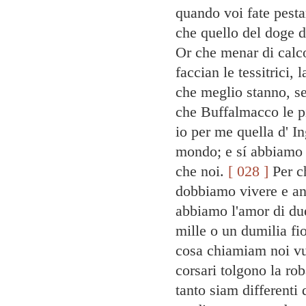
quando voi fate pestar
che quello del doge d
Or che menar di calcol
faccian le tessitrici,
che meglio stanno, se
che Buffalmacco le piú
io per me quella d' In
mondo; e sí abbiamo 
che noi.
[ 028 ]
Per c
dobbiamo vivere e and
abbiamo l'amor di due
mille o un dumilia fi
cosa chiamiam noi vul
corsari tolgono la ro
tanto siam differenti