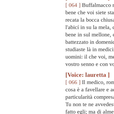
[ 064 ]
Buffalmacco ri
bene che voi siete st
recata la bocca chius
l'abicí in su la mela,
bene in sul mellone, 
battezzato in domeni
studiaste là in medici
uomini: il che voi, m
vostro senno e con vo
[Voice: lauretta ]
[ 066 ]
Il medico, rom
cosa è a favellare e a
particularità compre
Tu non te ne avvedest
fatto egli; ma di alme