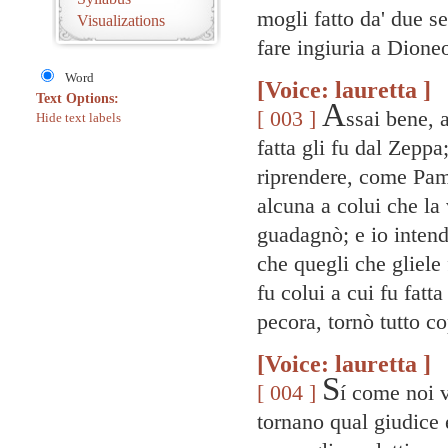
mogli fatto da' due se
Visualizations
fare ingiuria a Dione
Word
[Voice: lauretta ]
Text Options:
A
[ 003 ]
ssai bene, 
Hide text labels
fatta gli fu dal Zepp
riprendere, come Pamp
alcuna a colui che la
guadagnò; e io intend
che quegli che gliel
fu colui a cui fu fat
pecora, tornò tutto cop
[Voice: lauretta ]
S
[ 004 ]
í come noi v
tornano qual giudice 