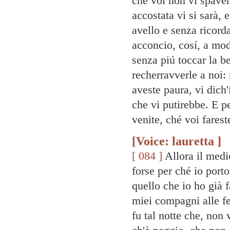
che voi non vi spaven
accostata vi si sarà, 
avello e senza ricorda
acconcio, cosí, a modo
senza piú toccar la b
recherravverle a noi: 
aveste paura, vi dich'
che vi putirebbe. E pe
venite, ché voi farest
[Voice: lauretta ]
[ 084 ]
Allora il medi
forse per ché io port
quello che io ho già 
miei compagni alle fe
fu tal notte che, non