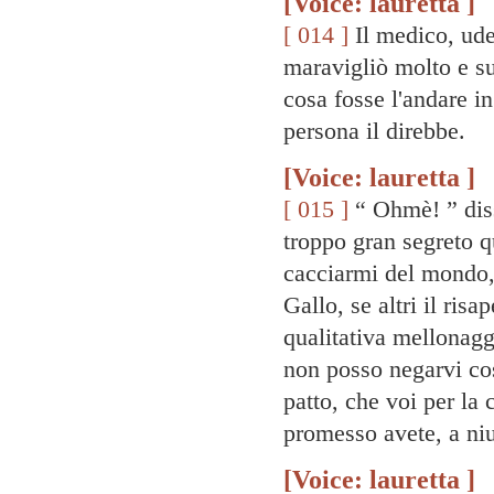
[Voice: lauretta ]
[ 014 ]
Il medico, ude
maravigliò molto e su
cosa fosse l'andare i
persona il direbbe.
[Voice: lauretta ]
[ 015 ]
“ Ohmè! ” dis
troppo gran segreto q
cacciarmi del mondo, 
Gallo, se altri il ris
qualitativa mellonagg
non posso negarvi cos
patto, che voi per l
promesso avete, a niun
[Voice: lauretta ]