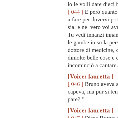
io le volli dare dieci
[ 044 ]
E però quanto 
a fare per dovervi pot
sia; e nel vero voi a
Tu vedi innanzi inna
le gambe in su la per
dottore di medicine, 
dimolte belle cose e d
incominciò a cantare.
[Voice: lauretta ]
[ 046 ]
Bruno aveva sí
capeva, ma pur si ten
pare? ”
[Voice: lauretta ]
[ 047 ]
Disse Bruno: “