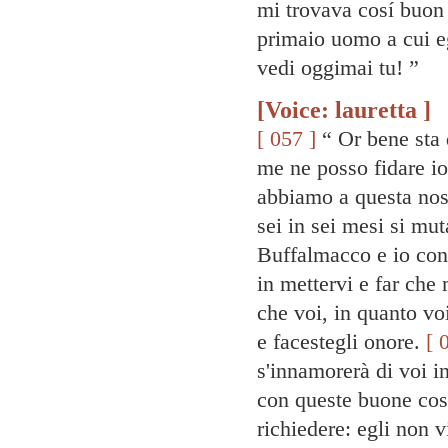
mi trovava cosí buon 
primaio uomo a cui eg
vedi oggimai tu! ”
[Voice: lauretta ]
[ 057 ]
“ Or bene sta 
me ne posso fidare io
abbiamo a questa nost
sei in sei mesi si mut
Buffalmacco e io cons
in mettervi e far che
che voi, in quanto vo
e facestegli onore.
[ 
s'innamorerà di voi i
con queste buone cose
richiedere: egli non v