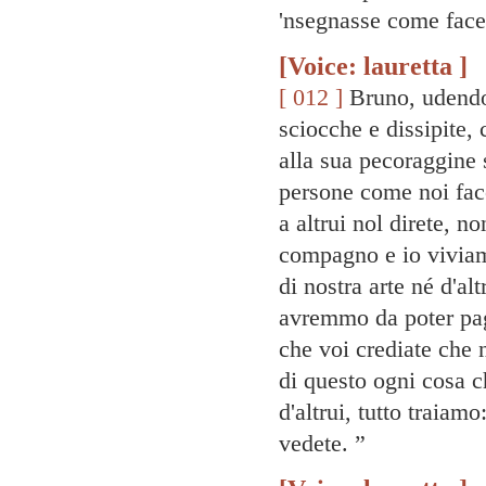
'nsegnasse come face
[Voice: lauretta ]
[ 012 ]
Bruno, udendo 
sciocche e dissipite,
alla sua pecoraggine 
persone come noi facc
a altrui nol direte, 
compagno e io viviam
di nostra arte né d'al
avremmo da poter pag
che voi crediate che
di questo ogni cosa c
d'altrui, tutto traiam
vedete. ”